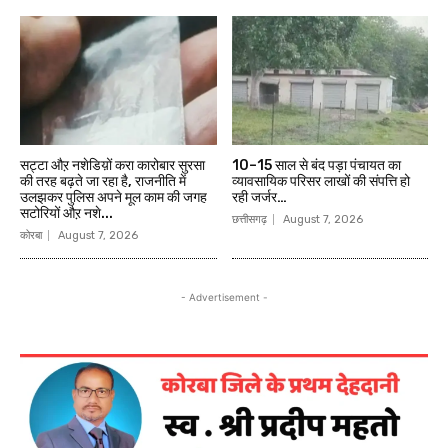
सट्टा औऱ नशेडिय़ों करा कारोबार सुरसा
10–15 साल से बंद पड़ा पंचायत का
की तरह बढ़ते जा रहा है, राजनीति में
व्यावसायिक परिसर लाखों की संपत्ति हो
उलझकर पुलिस अपने मूल काम की जगह
रही जर्जर…
सटोरियों औऱ नशे...
छत्तीसगढ़
August 7, 2026
कोरबा
August 7, 2026
- Advertisement -