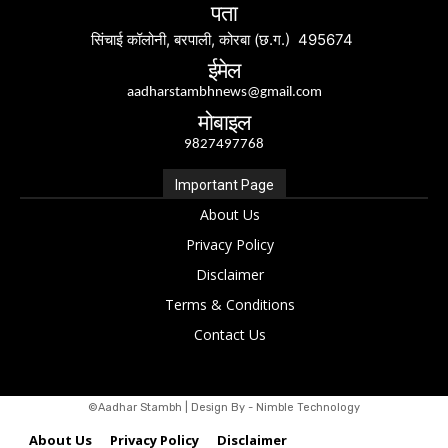
पता
सिंचाई कॉलोनी, बरपाली, कोरबा (छ.ग.) 495674
ईमेल
aadharstambhnews@gmail.com
मोबाइल
9827497768
Important Page
About Us
Privacy Policy
Disclaimer
Terms & Conditions
Contact Us
©Aadhar Stambh | Design By - Nimble Technology
About Us
Privacy Policy
Disclaimer