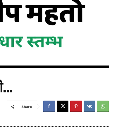
ती…
Share