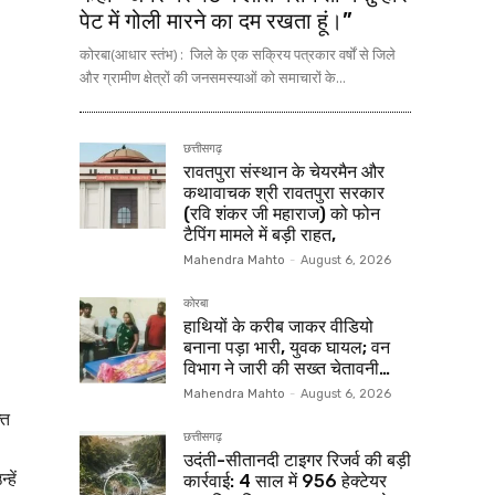
पेट में गोली मारने का दम रखता हूं।”
कोरबा(आधार स्तंभ) : जिले के एक सक्रिय पत्रकार वर्षों से जिले
और ग्रामीण क्षेत्रों की जनसमस्याओं को समाचारों के...
छत्तीसगढ़
रावतपुरा संस्थान के चेयरमैन और
कथावाचक श्री रावतपुरा सरकार
(रवि शंकर जी महाराज) को फोन
टैपिंग मामले में बड़ी राहत,
Mahendra Mahto
-
August 6, 2026
कोरबा
हाथियों के करीब जाकर वीडियो
बनाना पड़ा भारी, युवक घायल; वन
विभाग ने जारी की सख्त चेतावनी…
Mahendra Mahto
-
August 6, 2026
्त
छत्तीसगढ़
उदंती-सीतानदी टाइगर रिजर्व की बड़ी
हें
कार्रवाई: 4 साल में 956 हेक्टेयर