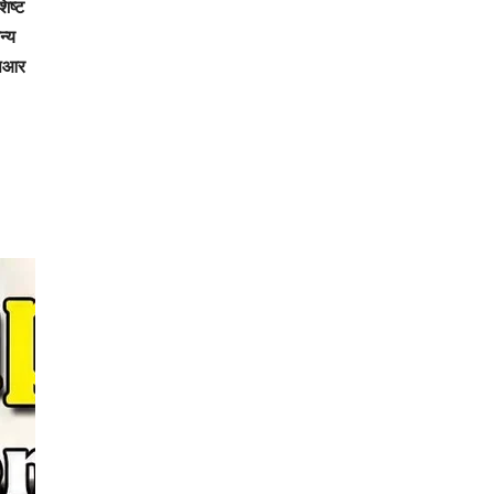
िष्ट
न्य
एसआर