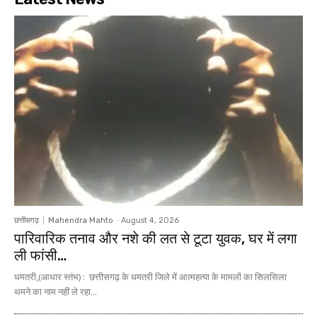
छत्तीसगढ़
Mahendra Mahto
-
August 4, 2026
पारिवारिक तनाव और नशे की लत से टूटा युवक, घर में लगा
ली फांसी…
धमतरी,(आधार स्तंभ) : छत्तीसगढ़ के धमतरी जिले में आत्महत्या के मामलों का सिलसिला
थमने का नाम नहीं ले रहा...