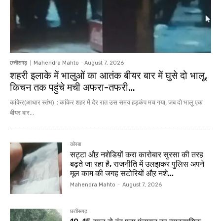
छत्तीसगढ़
Mahendra Mahto
-
August 7, 2026
शहरी इलाके में भालुओं का आतंक बीयर बार में घुसे दो भालू,
किचन तक पहुंचे मची अफरा-तफरी…
कांकेर(आधार स्तंभ) : कांकेर शहर में देर रात उस समय हड़कंप मच गया, जब दो भालू एक
बीयर बार...
कोरबा
सट्टा औऱ नशेडिय़ों करा कारोबार सुरसा की तरह
बढ़ते जा रहा है, राजनीति में उलझकर पुलिस अपने
मूल काम की जगह सटोरियों औऱ नशे...
Mahendra Mahto
-
August 7, 2026
छत्तीसगढ़