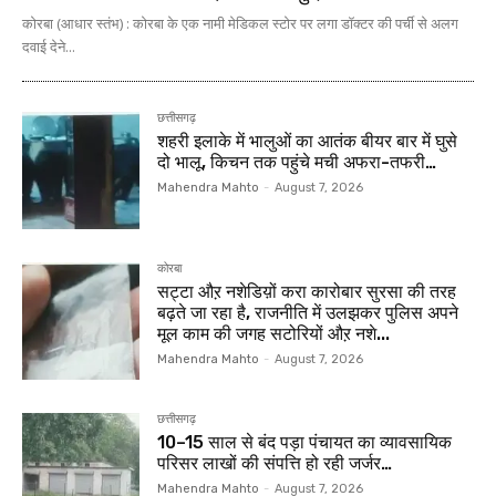
कोरबा (आधार स्तंभ) : कोरबा के एक नामी मेडिकल स्टोर पर लगा डॉक्टर की पर्ची से अलग
दवाई देने...
छत्तीसगढ़
शहरी इलाके में भालुओं का आतंक बीयर बार में घुसे
दो भालू, किचन तक पहुंचे मची अफरा-तफरी…
Mahendra Mahto
-
August 7, 2026
कोरबा
सट्टा औऱ नशेडिय़ों करा कारोबार सुरसा की तरह
बढ़ते जा रहा है, राजनीति में उलझकर पुलिस अपने
मूल काम की जगह सटोरियों औऱ नशे...
Mahendra Mahto
-
August 7, 2026
छत्तीसगढ़
10–15 साल से बंद पड़ा पंचायत का व्यावसायिक
परिसर लाखों की संपत्ति हो रही जर्जर…
Mahendra Mahto
-
August 7, 2026