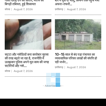
गलत दवाई देने का आरोप, मरीज की
बार में घुसे दो भालू, किचन तक पहुंचे मची
बिगड़ी तबियत, हुई शिकायत
अफरा-तफरी…
कोरबा
August 7, 2026
छत्तीसगढ़
August 7, 2026
सट्टा औऱ नशेडिय़ों करा कारोबार सुरसा
10–15 साल से बंद पड़ा पंचायत का
की तरह बढ़ते जा रहा है, राजनीति में
व्यावसायिक परिसर लाखों की संपत्ति हो
उलझकर पुलिस अपने मूल काम की जगह
रही जर्जर…
सटोरियों औऱ नशे...
छत्तीसगढ़
August 7, 2026
कोरबा
August 7, 2026
- Advertisement -