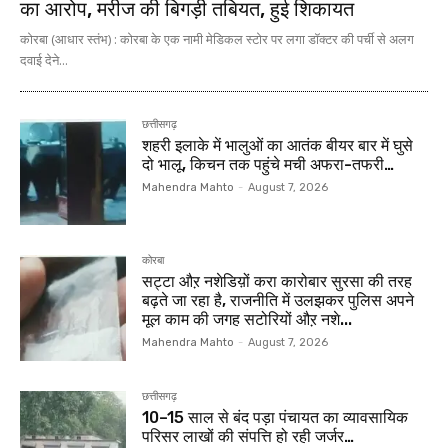
का आरोप, मरीज की बिगड़ी तबियत, हुई शिकायत
कोरबा (आधार स्तंभ) : कोरबा के एक नामी मेडिकल स्टोर पर लगा डॉक्टर की पर्ची से अलग
दवाई देने...
छत्तीसगढ़
शहरी इलाके में भालुओं का आतंक बीयर बार में घुसे
दो भालू, किचन तक पहुंचे मची अफरा-तफरी…
Mahendra Mahto
-
August 7, 2026
कोरबा
सट्टा औऱ नशेडिय़ों करा कारोबार सुरसा की तरह
बढ़ते जा रहा है, राजनीति में उलझकर पुलिस अपने
मूल काम की जगह सटोरियों औऱ नशे...
Mahendra Mahto
-
August 7, 2026
छत्तीसगढ़
10–15 साल से बंद पड़ा पंचायत का व्यावसायिक
परिसर लाखों की संपत्ति हो रही जर्जर…