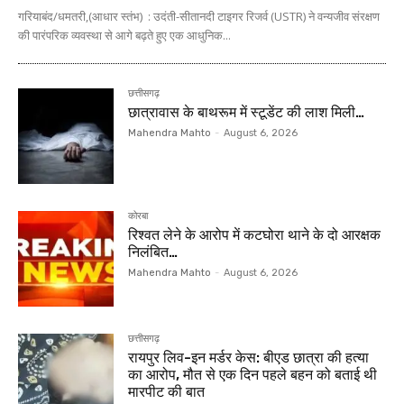
गरियाबंद/धमतरी,(आधार स्तंभ) : उदंती-सीतानदी टाइगर रिजर्व (USTR) ने वन्यजीव संरक्षण
की पारंपरिक व्यवस्था से आगे बढ़ते हुए एक आधुनिक...
छत्तीसगढ़
छात्रावास के बाथरूम में स्टूडेंट की लाश मिली…
Mahendra Mahto
-
August 6, 2026
कोरबा
रिश्वत लेने के आरोप में कटघोरा थाने के दो आरक्षक
निलंबित…
Mahendra Mahto
-
August 6, 2026
छत्तीसगढ़
रायपुर लिव-इन मर्डर केस: बीएड छात्रा की हत्या
का आरोप, मौत से एक दिन पहले बहन को बताई थी
मारपीट की बात