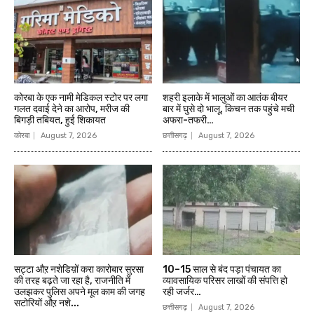
कोरबा के एक नामी मेडिकल स्टोर पर लगा
शहरी इलाके में भालुओं का आतंक बीयर
गलत दवाई देने का आरोप, मरीज की
बार में घुसे दो भालू, किचन तक पहुंचे मची
बिगड़ी तबियत, हुई शिकायत
अफरा-तफरी…
कोरबा
August 7, 2026
छत्तीसगढ़
August 7, 2026
सट्टा औऱ नशेडिय़ों करा कारोबार सुरसा
10–15 साल से बंद पड़ा पंचायत का
की तरह बढ़ते जा रहा है, राजनीति में
व्यावसायिक परिसर लाखों की संपत्ति हो
उलझकर पुलिस अपने मूल काम की जगह
रही जर्जर…
सटोरियों औऱ नशे...
छत्तीसगढ़
August 7, 2026