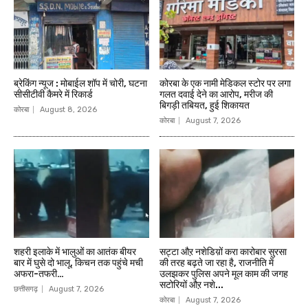
ब्रेकिंग न्यूज : मोबाईल शॉप में चोरी, घटना
कोरबा के एक नामी मेडिकल स्टोर पर लगा
सीसीटीवी कैमरे में रिकार्ड
गलत दवाई देने का आरोप, मरीज की
बिगड़ी तबियत, हुई शिकायत
कोरबा
August 8, 2026
कोरबा
August 7, 2026
शहरी इलाके में भालुओं का आतंक बीयर
सट्टा औऱ नशेडिय़ों करा कारोबार सुरसा
बार में घुसे दो भालू, किचन तक पहुंचे मची
की तरह बढ़ते जा रहा है, राजनीति में
अफरा-तफरी…
उलझकर पुलिस अपने मूल काम की जगह
सटोरियों औऱ नशे...
छत्तीसगढ़
August 7, 2026
कोरबा
August 7, 2026