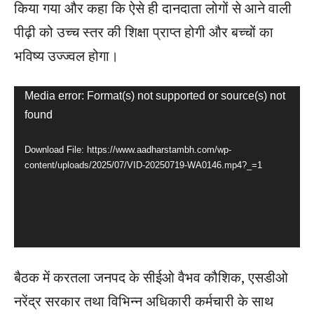
किया गया और कहा कि ऐसे ही दानदाता लोगों से आने वाली
पीढ़ी को उच्च स्तर की शिक्षा प्राप्त होगी और बच्चों का
भविष्य उज्ज्वल होगा।
V
Media error: Format(s) not supported or source(s) not
found
i
d
Download File: https://www.aadharstambh.com/wp-
e
content/uploads/2025/07/VID-20250719-WA0146.mp4?_=1
o
P
l
a
बैठक में करतला जनपद के सीईओ वैभव कौशिक, एसडीओ
y
नरेंद्र सरकार तथा विभिन्न अधिकारी कर्मचारी के साथ
e