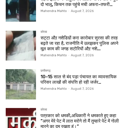
दो भालू, किचन तक पहुंचे मची अफरा-तफरी…
Mahendra Mahto
-
August 7, 2026
कोरबा
सट्टा औऱ नशेडिय़ों करा कारोबार सुरसा की तरह
बढ़ते जा रहा है, राजनीति में उलझकर पुलिस अपने
मूल काम की जगह सटोरियों औऱ नशे...
Mahendra Mahto
-
August 7, 2026
छत्तीसगढ़
10–15 साल से बंद पड़ा पंचायत का व्यावसायिक
परिसर लाखों की संपत्ति हो रही जर्जर…
Mahendra Mahto
-
August 7, 2026
कोरबा
पत्रकार को धमकी,अधिकारी ने धमकाते हुए कहा
”अगर मेरे पेट में लात मरोगे तो मैं तुम्हारे पेट में गोली
मारने का दम रखता हूं।”