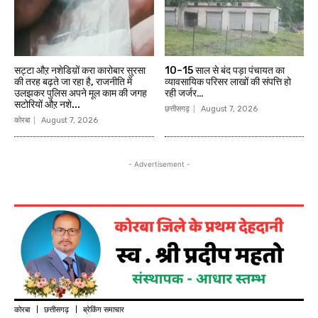
सट्टा औऱ नशेडिय़ों करा कारोबार सुरसा
10–15 साल से बंद पड़ा पंचायत का
की तरह बढ़ते जा रहा है, राजनीति में
व्यावसायिक परिसर लाखों की संपत्ति हो
उलझकर पुलिस अपने मूल काम की जगह
रही जर्जर…
सटोरियों औऱ नशे...
छत्तीसगढ़
August 7, 2026
कोरबा
August 7, 2026
- Advertisement -