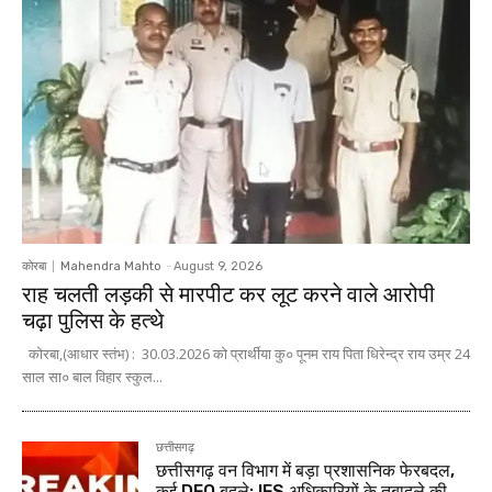
कोरबा
Mahendra Mahto
-
August 9, 2026
राह चलती लड़की से मारपीट कर लूट करने वाले आरोपी
चढ़ा पुलिस के हत्थे
कोरबा,(आधार स्तंभ) : 30.03.2026 को प्रार्थीया कु० पूनम राय पिता धिरेन्द्र राय उम्र 24
साल सा० बाल विहार स्कुल...
छत्तीसगढ़
छत्तीसगढ़ वन विभाग में बड़ा प्रशासनिक फेरबदल,
कई DFO बदले; IFS अधिकारियों के तबादले की