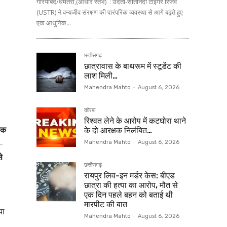
गरियाबंद/धमतरी,(आधार स्तंभ) : उदंती-सीतानदी टाइगर रिजर्व
(USTR) ने वन्यजीव संरक्षण की पारंपरिक व्यवस्था से आगे बढ़ते हुए
एक आधुनिक...
छत्तीसगढ़
छात्रावास के बाथरूम में स्टूडेंट की
लाश मिली…
Mahendra Mahto
-
August 6, 2026
कोरबा
रिश्वत लेने के आरोप में कटघोरा थाने
एक
के दो आरक्षक निलंबित…
–
Mahendra Mahto
-
August 6, 2026
े
छत्तीसगढ़
रायपुर लिव-इन मर्डर केस: बीएड
छात्रा की हत्या का आरोप, मौत से
एक दिन पहले बहन को बताई थी
मारपीट की बात
या
Mahendra Mahto
-
August 6, 2026