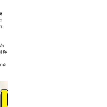
ढ़
्त
ाद
 और
है कि
स की