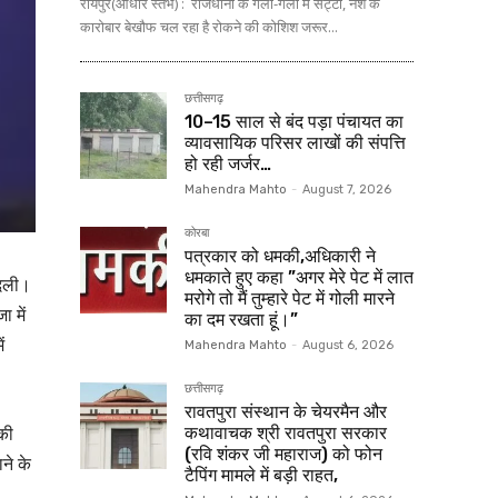
रायपुर(आधार स्तंभ) : राजधानी के गली-गली में सट्टा, नशे के
कारोबार बेखौफ चल रहा है रोकने की कोशिश जरूर...
छत्तीसगढ़
10–15 साल से बंद पड़ा पंचायत का
व्यावसायिक परिसर लाखों की संपत्ति
हो रही जर्जर…
Mahendra Mahto
-
August 7, 2026
कोरबा
पत्रकार को धमकी,अधिकारी ने
धमकाते हुए कहा ”अगर मेरे पेट में लात
बदली।
मरोगे तो मैं तुम्हारे पेट में गोली मारने
 में
का दम रखता हूं।”
ं
Mahendra Mahto
-
August 6, 2026
छत्तीसगढ़
रावतपुरा संस्थान के चेयरमैन और
की
कथावाचक श्री रावतपुरा सरकार
(रवि शंकर जी महाराज) को फोन
ने के
टैपिंग मामले में बड़ी राहत,