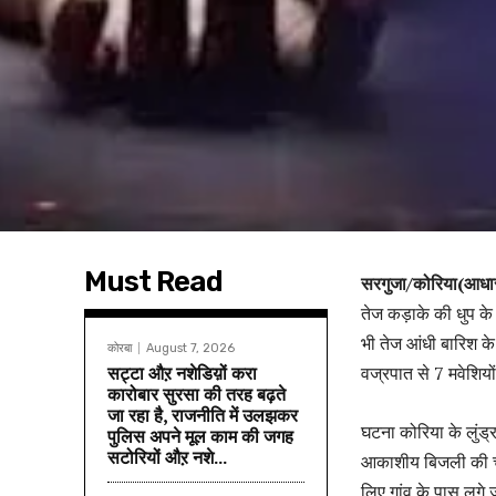
Must Read
सरगुजा/कोरिया(आधार
तेज कड़ाके की धुप के
भी तेज आंधी बारिश क
कोरबा
August 7, 2026
सट्टा औऱ नशेडिय़ों करा
वज्रपात से 7 मवेशिय
कारोबार सुरसा की तरह बढ़ते
जा रहा है, राजनीति में उलझकर
घटना कोरिया के लुंड
पुलिस अपने मूल काम की जगह
सटोरियों औऱ नशे...
आकाशीय बिजली की चपे
लिए गांव के पास लग