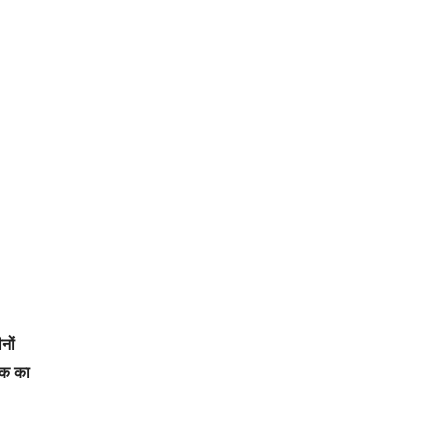
नों
ड़क का