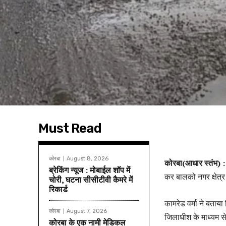
Must Read
कोरबा
August 8, 2026
कोरबा(आधार स्तंभ) 
ब्रेकिंग न्यूज : मोबाईल शॉप में
कर बालको नगर क्षेत्
चोरी, घटना सीसीटीवी कैमरे में
रिकार्ड
कामरेड वर्मा ने बताय
कोरबा
August 7, 2026
जिलाधीश के माध्यम स
कोरबा के एक नामी मेडिकल