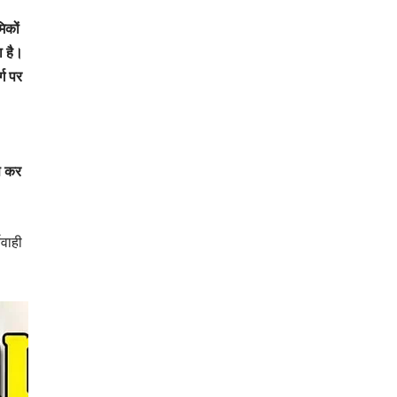
िकों
ा है।
्ग पर
ूस कर
यवाही