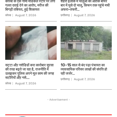
कोरबा के एक नामी मेडिकल स्टोर पर लगा
शहरी इलाके में भालुओं का आतंक बीयर
गलत दवाई देने का आरोप, मरीज की
बार में घुसे दो भालू, किचन तक पहुंचे मची
बिगड़ी तबियत, हुई शिकायत
अफरा-तफरी…
कोरबा
August 7, 2026
छत्तीसगढ़
August 7, 2026
सट्टा औऱ नशेडिय़ों करा कारोबार सुरसा
10–15 साल से बंद पड़ा पंचायत का
की तरह बढ़ते जा रहा है, राजनीति में
व्यावसायिक परिसर लाखों की संपत्ति हो
उलझकर पुलिस अपने मूल काम की जगह
रही जर्जर…
सटोरियों औऱ नशे...
छत्तीसगढ़
August 7, 2026
कोरबा
August 7, 2026
- Advertisement -