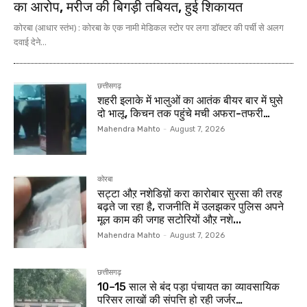
का आरोप, मरीज की बिगड़ी तबियत, हुई शिकायत
कोरबा (आधार स्तंभ) : कोरबा के एक नामी मेडिकल स्टोर पर लगा डॉक्टर की पर्ची से अलग
दवाई देने...
छत्तीसगढ़
शहरी इलाके में भालुओं का आतंक बीयर बार में घुसे
दो भालू, किचन तक पहुंचे मची अफरा-तफरी…
Mahendra Mahto
-
August 7, 2026
कोरबा
सट्टा औऱ नशेडिय़ों करा कारोबार सुरसा की तरह
बढ़ते जा रहा है, राजनीति में उलझकर पुलिस अपने
मूल काम की जगह सटोरियों औऱ नशे...
Mahendra Mahto
-
August 7, 2026
छत्तीसगढ़
10–15 साल से बंद पड़ा पंचायत का व्यावसायिक
परिसर लाखों की संपत्ति हो रही जर्जर…