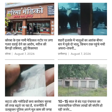
कोरबा के एक नामी मेडिकल स्टोर पर लगा
शहरी इलाके में भालुओं का आतंक बीयर
गलत दवाई देने का आरोप, मरीज की
बार में घुसे दो भालू, किचन तक पहुंचे मची
बिगड़ी तबियत, हुई शिकायत
अफरा-तफरी…
कोरबा
August 7, 2026
छत्तीसगढ़
August 7, 2026
सट्टा औऱ नशेडिय़ों करा कारोबार सुरसा
10–15 साल से बंद पड़ा पंचायत का
की तरह बढ़ते जा रहा है, राजनीति में
व्यावसायिक परिसर लाखों की संपत्ति हो
उलझकर पुलिस अपने मूल काम की जगह
रही जर्जर…