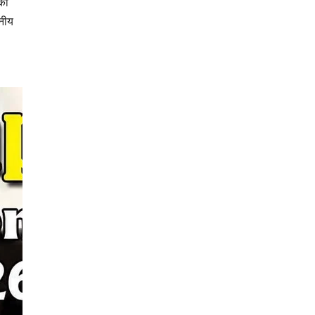
की
ानीय