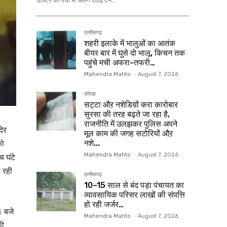
डॉक्टर की पर्ची से अलग दवाई देने...
छत्तीसगढ़
शहरी इलाके में भालुओं का आतंक
बीयर बार में घुसे दो भालू, किचन तक
पहुंचे मची अफरा-तफरी…
Mahendra Mahto
-
August 7, 2026
कोरबा
सट्टा औऱ नशेडिय़ों करा कारोबार
सुरसा की तरह बढ़ते जा रहा है,
राजनीति में उलझकर पुलिस अपने
देर
मूल काम की जगह सटोरियों औऱ
को
नशे...
 घंटे
Mahendra Mahto
-
August 7, 2026
 रही
छत्तीसगढ़
10–15 साल से बंद पड़ा पंचायत का
व्यावसायिक परिसर लाखों की संपत्ति
हो रही जर्जर…
1 बजे
Mahendra Mahto
-
August 7, 2026
की