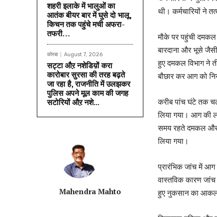
शहरी इलाके में भालुओं का
थी। कर्मचारियों ने 
आतंक बीयर बार में घुसे दो भालू,
किचन तक पहुंचे मची अफरा-
तफरी…
मौके पर पहुंची दमकल ट
बारदाना और भूसे जै
कोरबा
August 7, 2026
हुए दमकल विभाग ने त
सट्टा औऱ नशेडिय़ों करा
कारोबार सुरसा की तरह बढ़ते
बौछार कर आग को निय
जा रहा है, राजनीति में उलझकर
पुलिस अपने मूल काम की जगह
करीब पांच घंटे तक च
सटोरियों औऱ नशे...
लिया गया। आग की लपट
समय रहते दमकल और पु
लिया गया।
प्रारंभिक जांच में आ
वास्तविक कारण जांच प
Mahendra Mahto
हुए नुकसान का आकलन