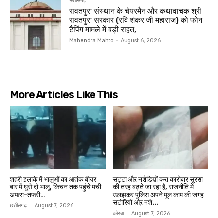
छत्तीसगढ़
रावतपुरा संस्थान के चेयरमैन और कथावाचक श्री
रावतपुरा सरकार (रवि शंकर जी महाराज) को फोन
टैपिंग मामले में बड़ी राहत,
Mahendra Mahto
-
August 6, 2026
More Articles Like This
शहरी इलाके में भालुओं का आतंक बीयर
सट्टा औऱ नशेडिय़ों करा कारोबार सुरसा
बार में घुसे दो भालू, किचन तक पहुंचे मची
की तरह बढ़ते जा रहा है, राजनीति में
अफरा-तफरी…
उलझकर पुलिस अपने मूल काम की जगह
सटोरियों औऱ नशे...
छत्तीसगढ़
August 7, 2026
कोरबा
August 7, 2026