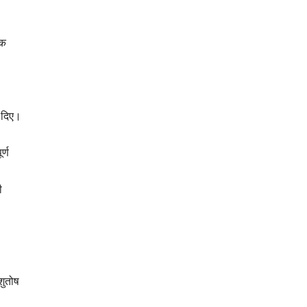
ेक
श दिए।
र्ण
ी
शुतोष