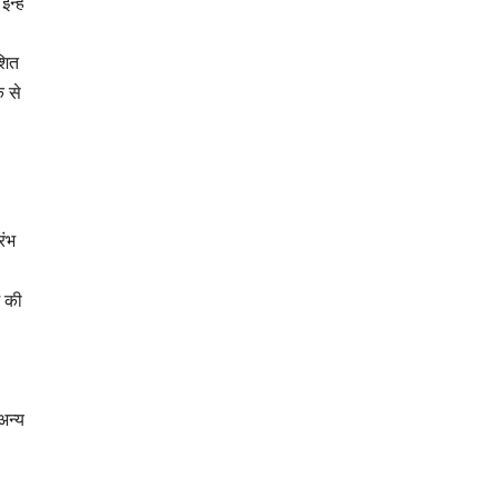
न्हें
ेशित
े से
रंभ
म की
अन्य