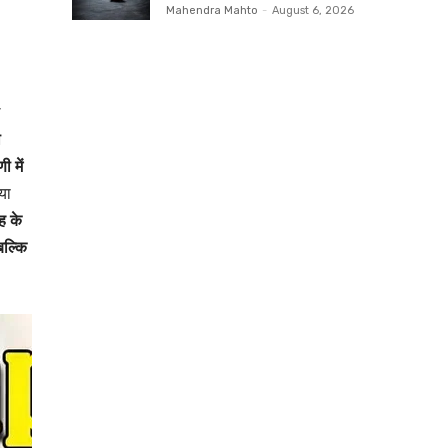
Mahendra Mahto
-
August 6, 2026
ल
ा
 में
या
ह के
बल्कि