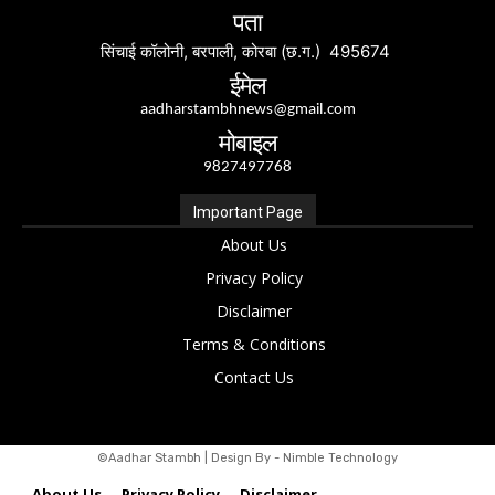
पता
सिंचाई कॉलोनी, बरपाली, कोरबा (छ.ग.) 495674
ईमेल
aadharstambhnews@gmail.com
मोबाइल
9827497768
Important Page
About Us
Privacy Policy
Disclaimer
Terms & Conditions
Contact Us
©Aadhar Stambh | Design By - Nimble Technology
About Us
Privacy Policy
Disclaimer