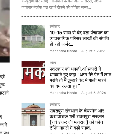
रायपुर(आधार स्तंभ) : राजधानी के गली-गली में सट्टा, नशे के
कारोबार बेखौफ चल रहा है रोकने की कोशिश जरूर...
छत्तीसगढ़
10–15 साल से बंद पड़ा पंचायत का
व्यावसायिक परिसर लाखों की संपत्ति
हो रही जर्जर…
Mahendra Mahto
-
August 7, 2026
कोरबा
पत्रकार को धमकी,अधिकारी ने
धमकाते हुए कहा ”अगर मेरे पेट में लात
र्व
मरोगे तो मैं तुम्हारे पेट में गोली मारने
ुरू
का दम रखता हूं।”
हटाने
Mahendra Mahto
-
August 6, 2026
छत्तीसगढ़
रावतपुरा संस्थान के चेयरमैन और
द
कथावाचक श्री रावतपुरा सरकार
(रवि शंकर जी महाराज) को फोन
 जाने
टैपिंग मामले में बड़ी राहत,
 पक्ष