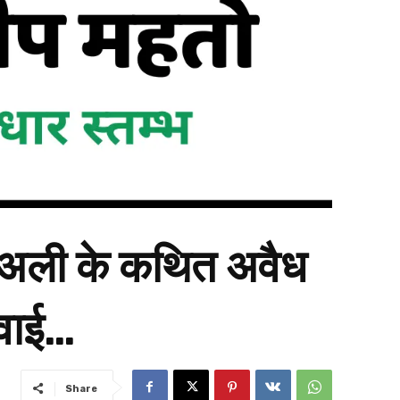
क अली के कथित अवैध
रवाई…
Share