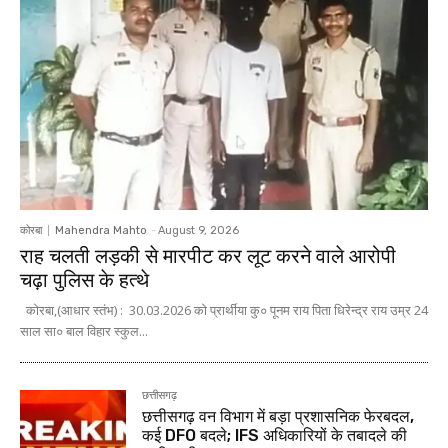
कोरबा
Mahendra Mahto
-
August 9, 2026
राह चलती लड़की से मारपीट कर लूट करने वाले आरोपी
चढ़ा पुलिस के हत्थे
कोरबा,(आधार स्तंभ) : 30.03.2026 को प्रार्थीया कु० पूनम राय पिता धिरेन्द्र राय उम्र 24
साल सा० बाल विहार स्कुल...
छत्तीसगढ़
छत्तीसगढ़ वन विभाग में बड़ा प्रशासनिक फेरबदल,
कई DFO बदले; IFS अधिकारियों के तबादले की