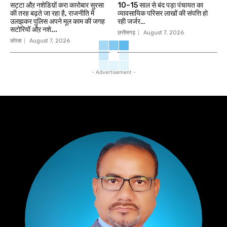
सट्टा औऱ नशेडिय़ों करा कारोबार सुरसा
10–15 साल से बंद पड़ा पंचायत का
की तरह बढ़ते जा रहा है, राजनीति में
व्यावसायिक परिसर लाखों की संपत्ति हो
उलझकर पुलिस अपने मूल काम की जगह
रही जर्जर…
सटोरियों औऱ नशे...
छत्तीसगढ़
August 7, 2026
कोरबा
August 7, 2026
- Advertisement -