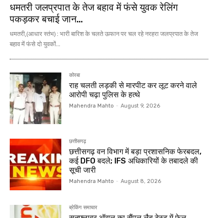
धमतरी जलप्रपात के तेज बहाव में फंसे युवक रेलिंग
पकड़कर बचाई जान…
धमतरी,(आधार स्तंभ) : भारी बारिश के चलते ऊफान पर चल रहे नरहरा जलप्रपात के तेज
बहाव में फंसे दो युवकों...
कोरबा
राह चलती लड़की से मारपीट कर लूट करने वाले
आरोपी चढ़ा पुलिस के हत्थे
Mahendra Mahto
-
August 9, 2026
छत्तीसगढ़
छत्तीसगढ़ वन विभाग में बड़ा प्रशासनिक फेरबदल,
कई DFO बदले; IFS अधिकारियों के तबादले की
सूची जारी
Mahendra Mahto
-
August 8, 2026
ब्रेकिंग समाचार
सनफ्लावर ऑयल का सैंपल लैब टेस्ट में फेल,