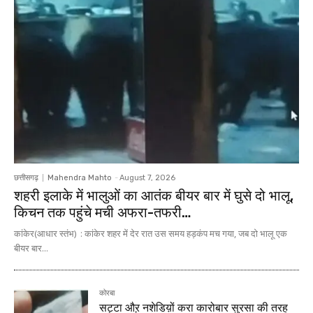
छत्तीसगढ़
Mahendra Mahto
-
August 7, 2026
शहरी इलाके में भालुओं का आतंक बीयर बार में घुसे दो भालू,
किचन तक पहुंचे मची अफरा-तफरी…
कांकेर(आधार स्तंभ) : कांकेर शहर में देर रात उस समय हड़कंप मच गया, जब दो भालू एक
बीयर बार...
कोरबा
सट्टा औऱ नशेडिय़ों करा कारोबार सुरसा की तरह