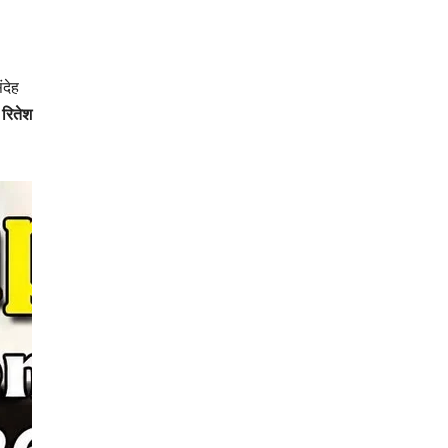
ंदेह
 रितेश