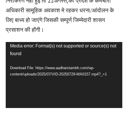
निराकरण नहीं हुई तो 22अगस्त,को प्रदेश के कर्मचारी
अधिकारी सामूहिक अवकाश मे रहकर धरना/आंदोलन के
लिए बाध्य हो जाएंगे जिसकी सम्पूर्ण जिम्मेदारी शासन
प्रसाशन की होंगी।
V
Media error: Format(s) not supported or source(s) not
found
i
d
Download File: https://www.aadharstambh.com/wp-
e
content/uploads/2025/07/VID-20250729-WA0157.mp4?_=1
o
P
l
a
y