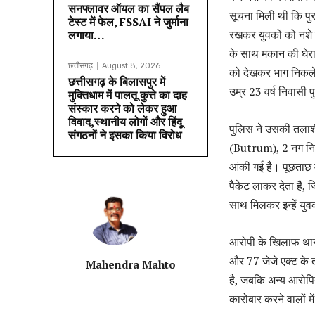
सनफ्लावर ऑयल का सैंपल लैब
सूचना मिली थी कि पुर
टेस्ट में फेल, FSSAI ने जुर्माना
रखकर युवकों को नशे क
लगाया…
के साथ मकान की घेरा
छत्तीसगढ़
August 8, 2026
को देखकर भाग निकले,
छत्तीसगढ़ के बिलासपुर में
उम्र 23 वर्ष निवासी 
मुक्तिधाम में पालतू कुत्ते का दाह
संस्कार करने को लेकर हुआ
विवाद,स्थानीय लोगों और हिंदू
पुलिस ने उसकी तला
संगठनों ने इसका किया विरोध
(Butrum), 2 नग निड
आंकी गई है। पूछताछ म
पैकेट लाकर देता है, ज
साथ मिलकर इन्हें यु
आरोपी के खिलाफ थान
और 77 जेजे एक्ट के 
Mahendra Mahto
है, जबकि अन्य आरोपियो
कारोबार करने वालों मे