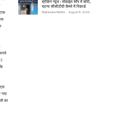
ब्रेकिंग न्यूज : मोबाईल शॉप में चोरी,
न
घटना सीसीटीवी कैमरे में रिकार्ड
्टाफ
Mahendra Mahto
-
August 8, 2026
लिस
न
g
ुपये
15
के
नएस
ा गया
नशे का