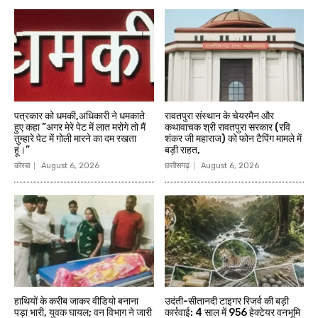
पत्रकार को धमकी,अधिकारी ने धमकाते
रावतपुरा संस्थान के चेयरमैन और
हुए कहा ”अगर मेरे पेट में लात मरोगे तो मैं
कथावाचक श्री रावतपुरा सरकार (रवि
तुम्हारे पेट में गोली मारने का दम रखता
शंकर जी महाराज) को फोन टैपिंग मामले में
हूं।”
बड़ी राहत,
कोरबा
August 6, 2026
छत्तीसगढ़
August 6, 2026
हाथियों के करीब जाकर वीडियो बनाना
उदंती-सीतानदी टाइगर रिजर्व की बड़ी
पड़ा भारी, युवक घायल; वन विभाग ने जारी
कार्रवाई: 4 साल में 956 हेक्टेयर वनभूमि