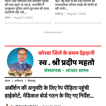
सट्टा औऱ नशेडिय़ों करा कारोबार सुरसा
10–15 साल से बंद पड़ा पंचायत का
की तरह बढ़ते जा रहा है, राजनीति में
व्यावसायिक परिसर लाखों की संपत्ति हो
उलझकर पुलिस अपने मूल काम की जगह
रही जर्जर…
सटोरियों औऱ नशे...
छत्तीसगढ़
August 7, 2026
कोरबा
August 7, 2026
- Advertisement -