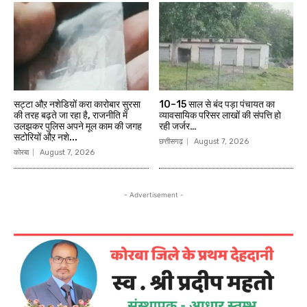
सट्टा औऱ नशेडिय़ों करा कारोबार सुरसा
10–15 साल से बंद पड़ा पंचायत का
की तरह बढ़ते जा रहा है, राजनीति में
व्यावसायिक परिसर लाखों की संपत्ति हो
उलझकर पुलिस अपने मूल काम की जगह
रही जर्जर…
सटोरियों औऱ नशे...
छत्तीसगढ़
August 7, 2026
कोरबा
August 7, 2026
- Advertisement -