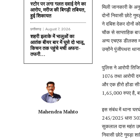
स्टोर पर लगा गलत दवाई देने का
मिली जानकारी के अनु
आरोप, मरीज की बिगड़ी तबियत,
दोनों निवासी छोटे गु
हुई शिकायत
ने दबिश देकर दोनों क
छत्तीसगढ़
August 7, 2026
चौक से साप्ताहिक ब
शहरी इलाके में भालुओं का
अन्य एचएफ डीलक्स म
आतंक बीयर बार में घुसे दो भालू,
किचन तक पहुंचे मची अफरा-
उन्होंने पुंजीपथरा थ
तफरी…
पुलिस ने आरोपी ति
1076 तथा आरोपी द
और एक हीरो होंडा स
1,65,000 रुपए है, 
इस संबंध में थाना घ
Mahendra Mahto
245/2025 धारा 303(2
सुकलाल दास महंत उम्र
निवासी छोटे गुमड़ा शा