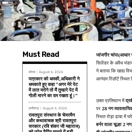
Must Read
जांजगीर चांपा(आधार स
सिलेंडर के अवैध भंड
ने बताया कि खाद्य व
कोरबा
August 6, 2026
पत्रकार को धमकी,अधिकारी ने
आनंदम रिज़ॉर्ट स्थित म
धमकाते हुए कहा ”अगर मेरे पेट
में लात मरोगे तो मैं तुम्हारे पेट में
गोली मारने का दम रखता हूं।”
उक्त प्रतिष्ठान में
द्र
पर
28 नग व्यावसायिक
छत्तीसगढ़
August 6, 2026
रावतपुरा संस्थान के चेयरमैन
स्थित रोड़ा ढाबा में 
और कथावाचक श्री रावतपुरा
बर्नर वाला चूल्हा 2 
सरकार (रवि शंकर जी महाराज)
को फोन टैपिंग मामले में बड़ी