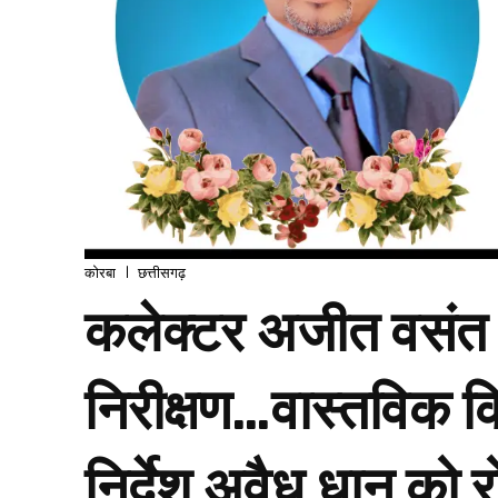
कोरबा
छत्तीसगढ़
कलेक्टर अजीत वसंत 
निरीक्षण…वास्तविक क
निर्देश अवैध धान को र