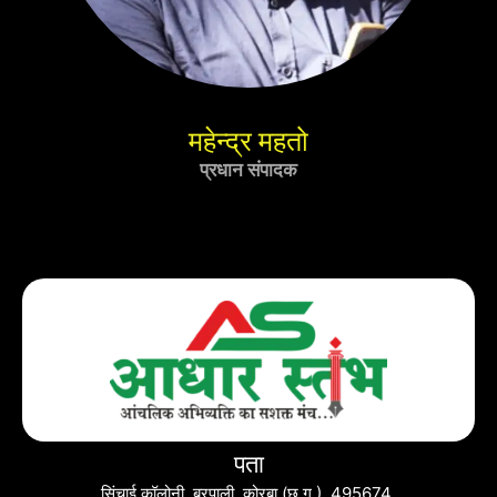
महेन्द्र महतो
प्रधान संपादक
पता
सिंचाई कॉलोनी, बरपाली, कोरबा (छ.ग.) 495674