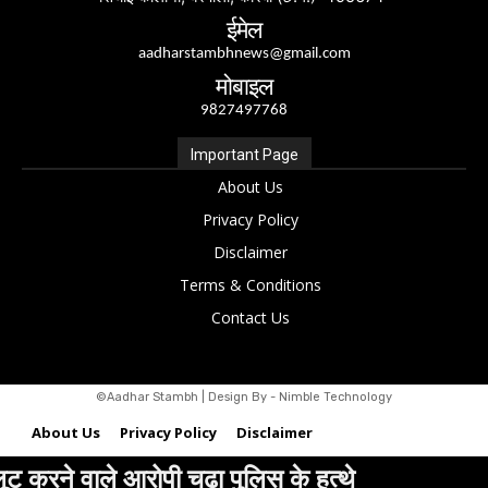
ईमेल
aadharstambhnews@gmail.com
मोबाइल
9827497768
Important Page
About Us
Privacy Policy
Disclaimer
Terms & Conditions
Contact Us
©Aadhar Stambh | Design By - Nimble Technology
About Us
Privacy Policy
Disclaimer
 पुलिस के हत्थे
सनफ्लावर ऑयल का सैं
Terms & Conditions
Contact Us