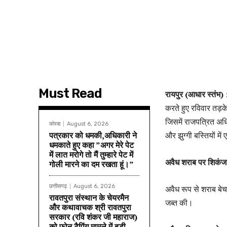
Must Read
रायपुर (आधार स्तंभ) 
करते हुए रविवार तड़
जिसमें राजपत्रित अधि
कोरबा
August 6, 2026
पत्रकार को धमकी,अधिकारी ने
और झुग्गी बस्तियों म
धमकाते हुए कहा ”अगर मेरे पेट
में लात मरोगे तो मैं तुम्हारे पेट में
अवैध शराब पर शिकंज
गोली मारने का दम रखता हूं।”
छत्तीसगढ़
August 6, 2026
अवैध रूप से शराब बेच
रावतपुरा संस्थान के चेयरमैन
जब्त की।
और कथावाचक श्री रावतपुरा
सरकार (रवि शंकर जी महाराज)
को फोन टैपिंग मामले में बड़ी