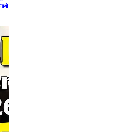
िमाओं