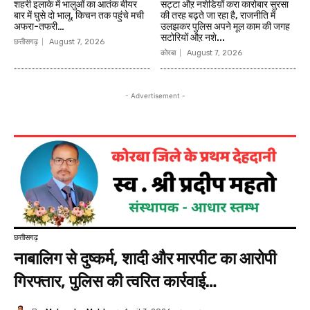
शहरी इलाके में भालुओं का आतंक बीयर
सट्टा औऱ नशेडिय़ों करा कारोबार सुरसा
बार में घुसे दो भालू, किचन तक पहुंचे मची
की तरह बढ़ते जा रहा है, राजनीति में
अफरा-तफरी…
उलझकर पुलिस अपने मूल काम की जगह
सटोरियों औऱ नशे...
छत्तीसगढ़
August 7, 2026
कोरबा
August 7, 2026
- Advertisement -